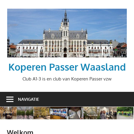
Ga
naar
de
inhoud
Koperen Passer Waasland
Club A1-3 is en club van Koperen Passer vzw
NAVIGATIE
Welkom