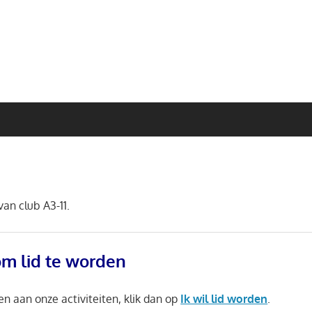
an club A3-11.
om lid te worden
en aan onze activiteiten, klik dan op
Ik wil lid worden
.