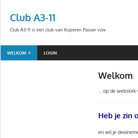
Ga
naar
Club A3-11
de
inhoud
Club A3-11 is een club van Koperen Passer vzw
WELKOM
LOGIN
Welkom
… op de webstek v
Heb je zin 
en wil je deelnem