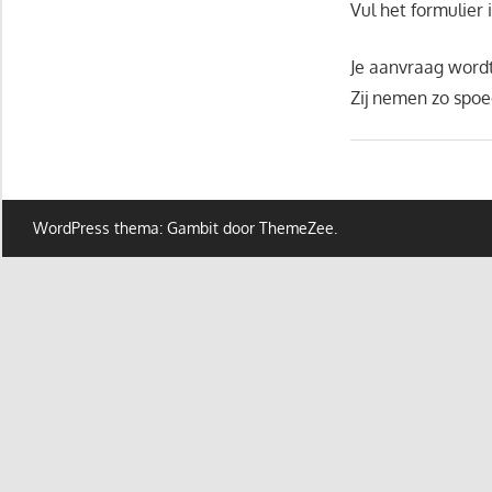
Vul het formulier 
Je aanvraag wordt
Zij nemen zo spoe
WordPress thema: Gambit door ThemeZee.