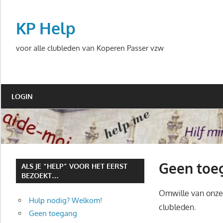
Ga
naar
KP Help
de
inhoud
voor alle clubleden van Koperen Passer vzw
LOGIN
Geen toe
ALS JE “HELP” VOOR HET EERST
BEZOEKT…
Omwille van onze 
Hulp nodig? Welkom!
clubleden.
Geen toegang