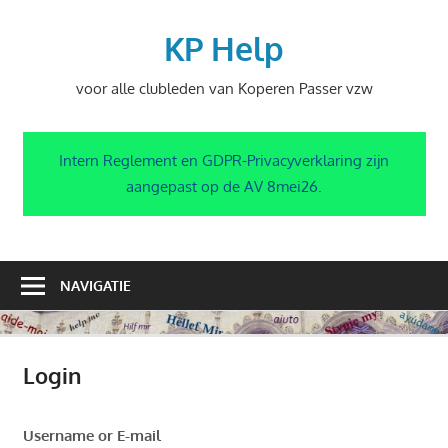
Ga
naar
KP Help
de
voor alle clubleden van Koperen Passer vzw
inhoud
Intern Reglement en GDPR-Privacyverklaring zijn
aangepast op de AV 8mei26.
NAVIGATIE
Login
Username or E-mail