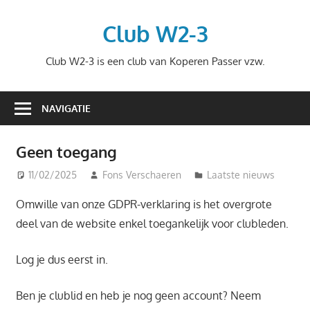
Ga
naar
Club W2-3
de
Club W2-3 is een club van Koperen Passer vzw.
inhoud
NAVIGATIE
Geen toegang
11/02/2025
Fons Verschaeren
Laatste nieuws
Omwille van onze GDPR-verklaring is het overgrote
deel van de website enkel toegankelijk voor clubleden.
Log je dus eerst in.
Ben je clublid en heb je nog geen account? Neem