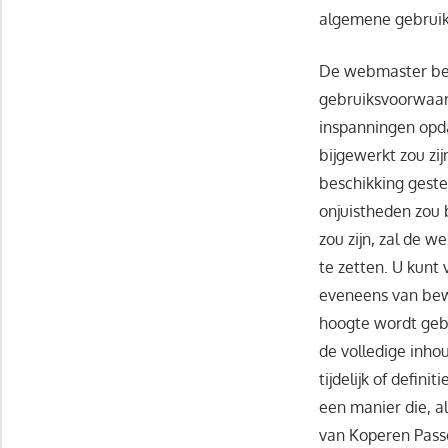
algemene gebrui
De webmaster beh
gebruiksvoorwaar
inspanningen opda
bijgewerkt zou zi
beschikking geste
onjuistheden zou 
zou zijn, zal de 
te zetten. U kunt 
eveneens van bewu
hoogte wordt geb
de volledige inho
tijdelijk of defin
een manier die, a
van Koperen Pass