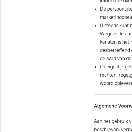
informatie ove
De persoonlijk
marketingdoel
U steeds kunt m
Wegens de aard 
kanalen is het 
desbetreffend 
de aard van de 
Oneigenlijk ge
rechten, regelg
woord oplever
Algemene Voorw
Aan het gebruik 
beschreven, verb