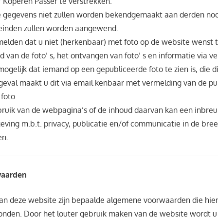
r Koperen Passer te verstrekken.
e gegevens niet zullen worden bekendgemaakt aan derden noc
einden zullen worden aangewend.
elden dat u niet (herkenbaar) met foto op de website wenst te 
van de foto’ s, het ontvangen van foto’ s en informatie via ve
mogelijk dat iemand op een gepubliceerde foto te zien is, die di
geval maakt u dit via email kenbaar met vermelding van de p
foto.
bruik van de webpagina’s of de inhoud daarvan kan een inbreuk
eving m.b.t. privacy, publicatie en/of communicatie in de bree
en.
aarden
van deze website zijn bepaalde algemene voorwaarden die hi
onden. Door het louter gebruik maken van de website wordt u