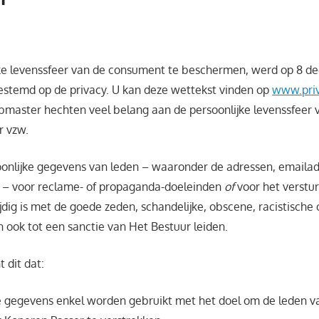
ke levenssfeer van de consument te beschermen, werd op 8 d
estemd op de privacy. U kan deze wettekst vinden op
www.priv
master hechten veel belang aan de persoonlijke levenssfeer 
r vzw.
oonlijke gegevens van leden – waaronder de adressen, emaila
– voor reclame- of propaganda-doeleinden
of
voor het verstu
ijdig is met de goede zeden, schandelijke, obscene, racistische o
n ook tot een sanctie van Het Bestuur leiden.
 dit dat:
e gegevens enkel worden gebruikt met het doel om de leden v