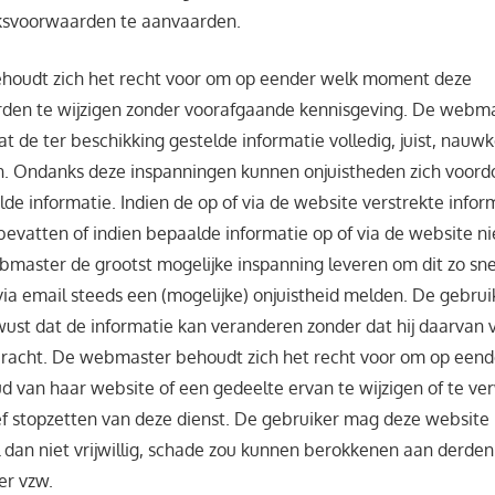
ksvoorwaarden te aanvaarden.
oudt zich het recht voor om op eender welk moment deze
den te wijzigen zonder voorafgaande kennisgeving. De webmas
t de ter beschikking gestelde informatie volledig, juist, nauw
jn. Ondanks deze inspanningen kunnen onjuistheden zich voordo
lde informatie. Indien de op of via de website verstrekte infor
bevatten of indien bepaalde informatie op of via de website n
webmaster de grootst mogelijke inspanning leveren om dit zo sne
via email steeds een (mogelijke) onjuistheid melden. De gebruik
st dat de informatie kan veranderen zonder dat hij daarvan 
racht. De webmaster behoudt zich het recht voor om op een
ud van haar website of een gedeelte ervan te wijzigen of te ver
itief stopzetten van deze dienst. De gebruiker mag deze website
l dan niet vrijwillig, schade zou kunnen berokkenen aan derde
er vzw.