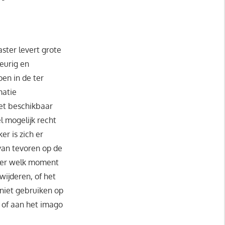
ter levert grote
keurig en
en in de ter
matie
iet beschikbaar
l mogelijk recht
er is zich er
van tevoren op de
der welk moment
wijderen, of het
 niet gebruiken op
n of aan het imago