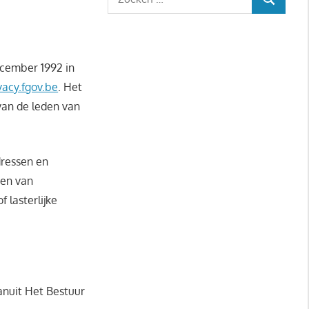
ZOEKEN
naar:
ecember 1992 in
acy.fgov.be
. Het
van de leden van
dressen en
ren van
f lasterlijke
anuit Het Bestuur