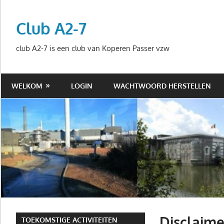
Ga
naar
Club A2-7
de
inhoud
club A2-7 is een club van Koperen Passer vzw
WELKOM
LOGIN
WACHTWOORD HERSTELLEN
Disclaime
TOEKOMSTIGE ACTIVITEITEN