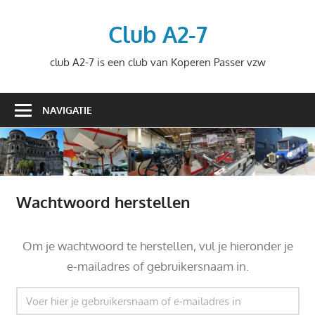
Ga
naar
Club A2-7
de
club A2-7 is een club van Koperen Passer vzw
inhoud
NAVIGATIE
Wachtwoord herstellen
Om je wachtwoord te herstellen, vul je hieronder je
e-mailadres of gebruikersnaam in.