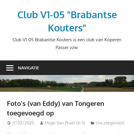
Ga
naar
Club V1-05 "Brabantse
de
Kouters"
inhoud
Club V1-05 Brabantse Kouters is een club van Koperen
Passer vzw.
NAVIGATIE
Foto’s (van Eddy) van Tongeren
toegevoegd op
17/03/2025
Hugo Van Praet (V-5)
Uncategorized