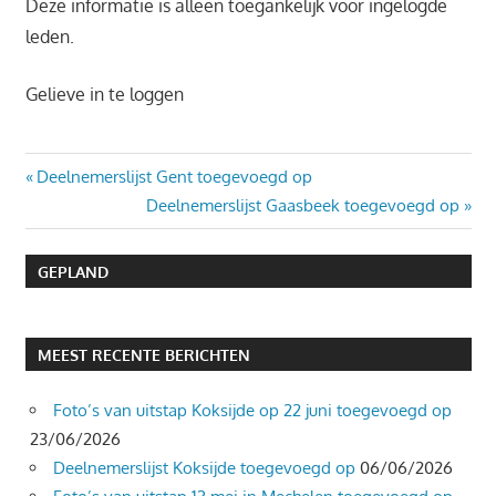
Deze informatie is alleen toegankelijk voor ingelogde
leden.
Gelieve in te loggen
Bericht
Vorig
Deelnemerslijst Gent toegevoegd op
bericht:
Volgend
Deelnemerslijst Gaasbeek toegevoegd op
navigatie
bericht:
GEPLAND
MEEST RECENTE BERICHTEN
Foto’s van uitstap Koksijde op 22 juni toegevoegd op
23/06/2026
Deelnemerslijst Koksijde toegevoegd op
06/06/2026