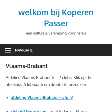
Ga
naar
welkom bij Koperen
de
Passer
inhoud
een culturele vereniging voor heren
NAVIGATIE
Vlaams-Brabant
Afdeling Vlaams-Brabant telt 7 clubs. Klik op de
afdelings-/clubnaam om de site te bezoeken.
afdeling Vlaams-Brabant – afd. V
–
club V-1 Noordrand
– met leden uit Meise,