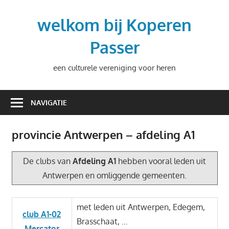
Ga
naar
welkom bij Koperen
de
Passer
inhoud
een culturele vereniging voor heren
NAVIGATIE
provincie Antwerpen – afdeling A1
De clubs van
Afdeling A1
hebben vooral leden uit
Antwerpen en omliggende gemeenten.
met leden uit Antwerpen, Edegem,
club A1-02
Brasschaat, …
Mercator