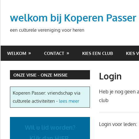
Ga
naar
welkom bij Koperen Passer
de
inhoud
een culturele vereniging voor heren
WELKOM
CONTACT
KIES EEN CLUB
KIES 
Login
ONZE VISIE - ONZE MISSIE
Heb je nog geen 
Koperen Passer: vriendschap via
club
culturele activiteiten -
lees meer
Login voor leden:
Wil u lid worden?
Klik dan HIER.