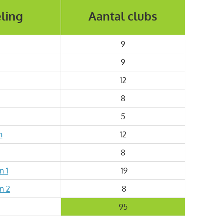
ling
Aantal clubs
9
9
12
8
5
n
12
8
n 1
19
n 2
8
95