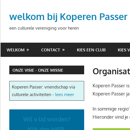
Ga
naar
welkom bij Koperen Passer
de
inhoud
een culturele vereniging voor heren
WELKOM
CONTACT
KIES EEN CLUB
KIES 
Organisat
ONZE VISIE - ONZE MISSIE
Koperen Passer is
Koperen Passer: vriendschap via
Koperen Passer ja
culturele activiteiten -
lees meer
In sommige regio’s
Hieronder vind je
Wil u lid worden?
Klik dan HIER.